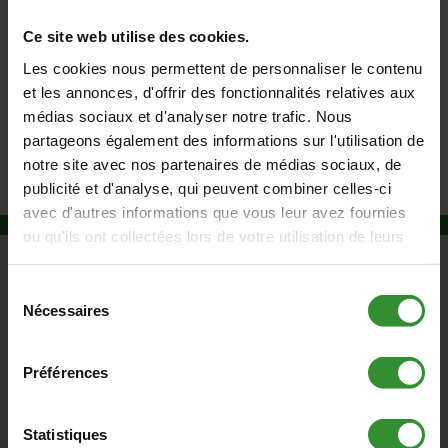
L'orage gronde au loin, les éclairs zèbrent le [...]
Ce site web utilise des cookies.
Lire la suite
Les cookies nous permettent de personnaliser le contenu
et les annonces, d'offrir des fonctionnalités relatives aux
médias sociaux et d'analyser notre trafic. Nous
partageons également des informations sur l'utilisation de
notre site avec nos partenaires de médias sociaux, de
publicité et d'analyse, qui peuvent combiner celles-ci
avec d'autres informations que vous leur avez fournies
ou qu'ils ont collectées lors de votre utilisation de leurs
services.
Sélection
Nécessaires
du
consentement
Préférences
Entreprise d’électricité plomberie chauffage à
Statistiques