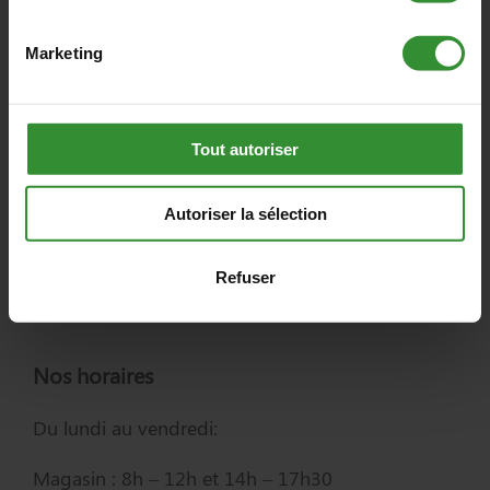
Giat
Marketing
Contactez-nous
1 route de Saint Avit – 63620 GIAT
Tout autoriser
04 73 21 71 21
Autoriser la sélection
contact@mazet-solutions.fr
Refuser
Nos horaires
Du lundi au vendredi:
Magasin : 8h – 12h et 14h – 17h30